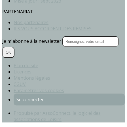
Mise à jour : sept 2023
PARTENARIAT
Nos partenaires
ILS VOUS ACCORDENT DES REMISES
Je m'abonne à la newsletter
OK
Plan du site
Licences
Mentions légales
CGUV
Paramétrer vos cookies
Se connecter
Propulsé par AssoConnect, le logiciel des
associations de Loisirs